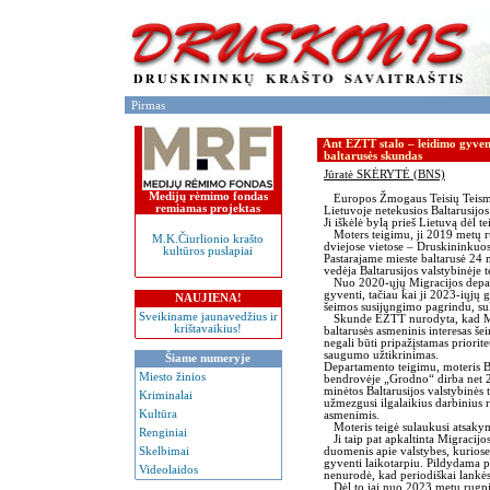
Pirmas
Ant EŽTT stalo – leidimo gyven
baltarusės skundas
Jūratė SKĖRYTĖ (BNS)
Medijų rėmimo fondas
Europos Žmogaus Teisių Teisma
remiamas projektas
Lietuvoje netekusios Baltarusijos
Ji iškėlė bylą prieš Lietuvą dėl 
Moters teigimu, ji 2019 metų rug
M.K.Čiurlionio krašto
dviejose vietose – Druskininkuos
kultūros puslapiai
Pastarajame mieste baltarusė 24 
vedėja Baltarusijos valstybinėje 
Nuo 2020-ųjų Migracijos depart
gyventi, tačiau kai ji 2023-iųjų 
NAUJIENA!
šeimos susijungimo pagrindu, s
Sveikiname jaunavedžius ir
Skunde EŽTT nurodyta, kad Mig
krištavaikius!
baltarusės asmeninis interesas š
negali būti pripažįstamas priorit
saugumo užtikrinimas.
Šiame numeryje
Departamento teigimu, moteris Bal
Miesto žinios
bendrovėje „Grodno“ dirba net 24 
minėtos Baltarusijos valstybinės 
Kriminalai
užmezgusi ilgalaikius darbinius 
Kultūra
asmenimis.
Moteris teigė sulaukusi atsakymo,
Renginiai
Ji taip pat apkaltinta Migracijo
duomenis apie valstybes, kuriose 
Skelbimai
gyventi laikotarpiu. Pildydama p
Videolaidos
nenurodė, kad periodiškai lankėsi
Dėl to jai nuo 2023 metų rugpjū