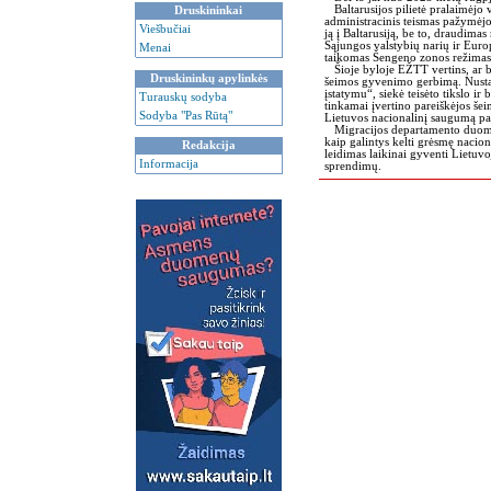
Baltarusijos pilietė pralaimėjo v
Druskininkai
administracinis teismas pažymėjo,
Viešbučiai
ją į Baltarusiją, be to, draudimas
Sąjungos valstybių narių ir Euro
Menai
taikomas Šengeno zonos režimas, 
Šioje byloje EŽTT vertins, ar buv
Druskininkų apylinkės
šeimos gyvenimo gerbimą. Nustači
įstatymu“, siekė teisėto tikslo ir 
Turauskų sodyba
tinkamai įvertino pareiškėjos šei
Sodyba "Pas Rūtą"
Lietuvos nacionalinį saugumą par
Migracijos departamento duomeni
kaip galintys kelti grėsmę nacio
Redakcija
leidimas laikinai gyventi Lietuvo
Informacija
sprendimų.