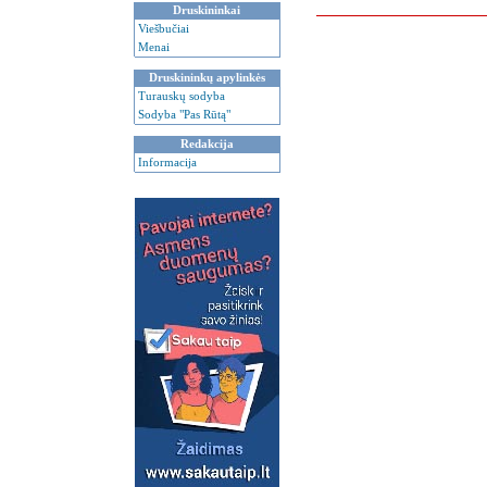
Druskininkai
Viešbučiai
Menai
Druskininkų apylinkės
Turauskų sodyba
Sodyba "Pas Rūtą"
Redakcija
Informacija