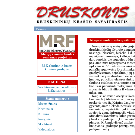
Pirmas
Tebepasiduodam sukčių vilion
Nors praėjusių metų pabaigoje a
druskininkiečių išviliojo daugiau
nestinga. Neseniai, birželio 4 d
Medijų rėmimo fondas
nepažįstami asmenys, kalbėję liet
remiamas projektas
darbuotojais. Jie apgaulės būdu i
paskambinusi nepažįstama moter
M.K.Čiurlionio krašto
sąskaitos iš 77 metų druskininkie
kultūros puslapiai
panašių apgavysčių Druskininkuos
gražbylystėmis, nepakliūtų į jų p
susisiekdavę su druskininkiečiai
įmonės, policijos, elektros tinkl
NAUJIENA!
skubina atskleisti prisijungimo 
kodus ar patvirtinti mokėjimus. 
Sveikiname jaunavedžius ir
apgaulės būdu išviliota iš vieno
krištavaikius!
tūkst. eur.
Kaip sukčiavimo atvejais išveng
Šiame numeryje
kreipėmės į Alytaus apskrities v
poskyrio vedėją Kristiną Janulev
Miesto žinios
gyventojams: niekada neatskleis
Kriminalai
asmenims; nepatvirtinti jokių mo
abejonė; gautą informaciją visada 
Kultūra
oficialiais kontaktais; kilus įta
į banką ir policiją. Į „Druskonio
Renginiai
pinigus, K.Janulevičienė atsakė, 
Skelbimai
kreipiantis į policijos pareigūnus
judėjimo kelią.
Videolaidos