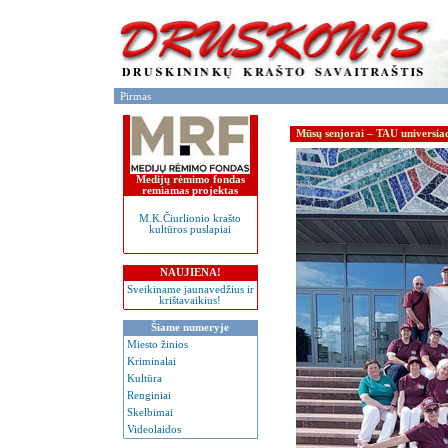
Pirmas
Mūsų senjorai – TAU universiad
Medijų rėmimo fondas
remiamas projektas
M.K.Čiurlionio krašto
kultūros puslapiai
NAUJIENA!
Sveikiname jaunavedžius ir
krištavaikius!
Šiame numeryje
Miesto žinios
Kriminalai
Kultūra
Renginiai
Skelbimai
Videolaidos