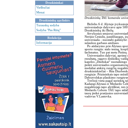
Druskininkai
Viešbučiai
Menai
Druskininkų TAU komanda univer
Druskininkų apylinkės
Birželio 6 d. Alytuje įvykusioje
Turauskų sodyba
universiadoje dalyvavo apie 500 
Sodyba "Pas Rūtą"
Druskininkų iki Biržų.
Atvykusius senjorus universiad
Nerijus Cesiulis, pasidžiaugęs, j
Redakcija
universiada - nuostabi galimybė 
Informacija
sulaukus garbaus amžiaus.
Po atidarymo prie Alytaus sporto
sporto rungtis: stalo tenisą, krep
šachmatus. Tuo pat metu Putinų
Universiados dalyviai, aprimę 
rezultatų, ragavo dzūkiškų vaiši
kapelos „Diedukai“ nuotaikingo
įteikti universiados organizator
medaliai atskirų rungčių nugalė
druskininkiečiai – Rita Diurben
rungtyje. Prizininkais tapo mūsi
Dabravolskas plaukimo rungtyse
Trečioji vieta pagal surinktų t
Kadangi Alytaus ir Medardo Čob
nugalėtojais tapo alytiškiai, ne
Medardo Čoboto TAU tapo sidab
taurę įteikė praėjusios univers
vadovas V.Lastovka.